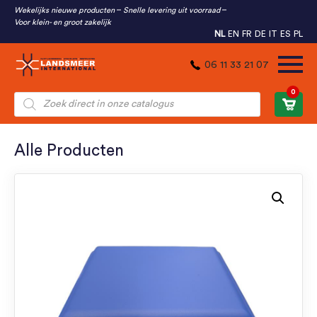
Wekelijks nieuwe producten
Snelle levering uit voorraad
Voor klein- en groot zakelijk
NL
EN
FR
DE
IT
ES
PL
06 11 33 21 07
0
Producten
zoeken
Alle Producten