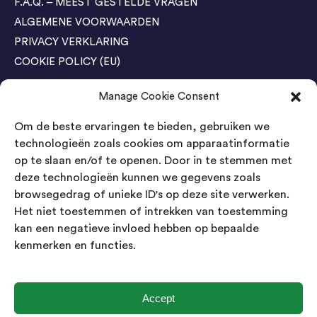
F.A.Q. – MEEST GESTELDE VRAGEN
ALGEMENE VOORWAARDEN
PRIVACY VERKLARING
COOKIE POLICY (EU)
Manage Cookie Consent
Agenda Trade Shows
Om de beste ervaringen te bieden, gebruiken we
04-05 November / SVG FAIR Winterswijk
Bestel GRATIS kaarten
technologieën zoals cookies om apparaatinformatie
op te slaan en/of te openen. Door in te stemmen met
24-26 March / IAW Trade Fair - Cologne
deze technologieën kunnen we gegevens zoals
Bestel GRATIS kaarten
browsegedrag of unieke ID's op deze site verwerken.
Het niet toestemmen of intrekken van toestemming
kan een negatieve invloed hebben op bepaalde
Contact
kenmerken en functies.
Landsmeer International B.V.
Kempenbaan 5
5121 DM Rijen
Accept
Nederland