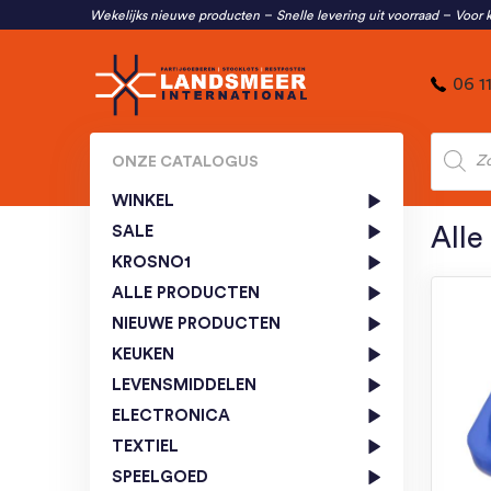
Wekelijks nieuwe producten
Snelle levering uit voorraad
Voor k
06 1
Produc
zoeken
ONZE CATALOGUS
WINKEL
SALE
Alle
KROSNO1
ALLE PRODUCTEN
NIEUWE PRODUCTEN
KEUKEN
LEVENSMIDDELEN
ELECTRONICA
TEXTIEL
SPEELGOED