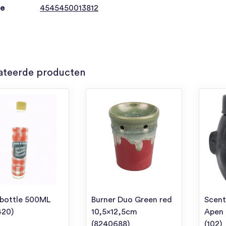
de
4545450013812
ateerde producten
 bottle 500ML
Burner Duo Green red
Scent
420)
10,5×12,5cm
Apen
(8240688)
(102)