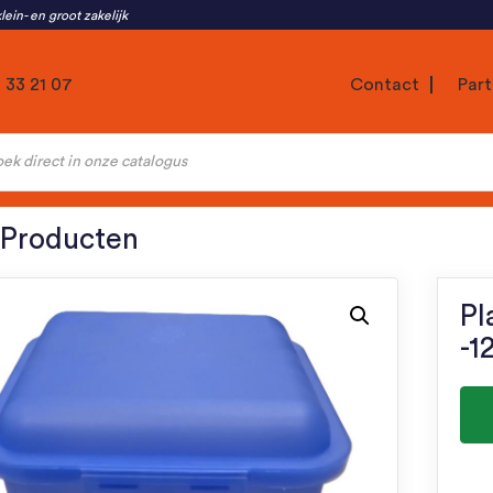
lein- en groot zakelijk
1 33 21 07
Contact
Part
ten
 Producten
Pl
-1