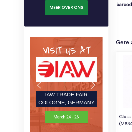
barco
MEER OVER ONS
Gerel
VISIT US AT
IAW TRADE FAIR
COLOGNE, GERMANY
Glass
March 24 - 26
(M83