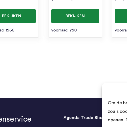
BEKIJKEN
BEKIJKEN
ad: 1966
voorraad: 790
voorra
Om de be
zoals co
enservice
Agenda Trade Shows
openen. 