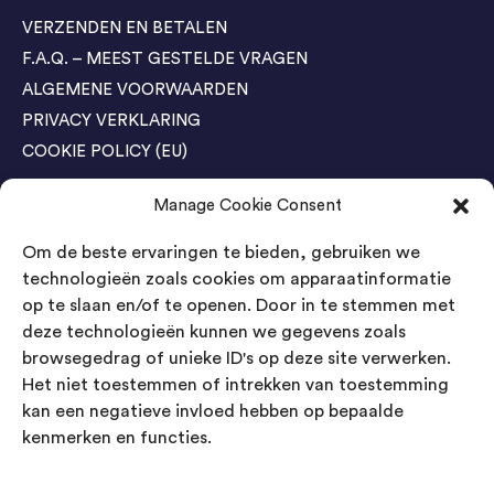
VERZENDEN EN BETALEN
F.A.Q. – MEEST GESTELDE VRAGEN
ALGEMENE VOORWAARDEN
PRIVACY VERKLARING
COOKIE POLICY (EU)
Manage Cookie Consent
Agenda Trade Shows
Om de beste ervaringen te bieden, gebruiken we
04-05 November / SVG FAIR Winterswijk
Bestel GRATIS kaarten
technologieën zoals cookies om apparaatinformatie
op te slaan en/of te openen. Door in te stemmen met
24-26 March / IAW Trade Fair - Cologne
deze technologieën kunnen we gegevens zoals
Bestel GRATIS kaarten
browsegedrag of unieke ID's op deze site verwerken.
Het niet toestemmen of intrekken van toestemming
kan een negatieve invloed hebben op bepaalde
Contact
kenmerken en functies.
Landsmeer International B.V.
Kempenbaan 5