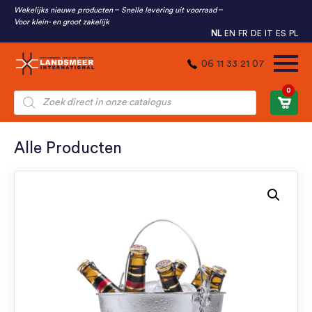
Wekelijks nieuwe producten
Snelle levering uit voorraad
Voor klein- en groot zakelijk
NL
EN
FR
DE
IT
ES
PL
06 11 33 21 07
0
Producten
zoeken
Alle Producten