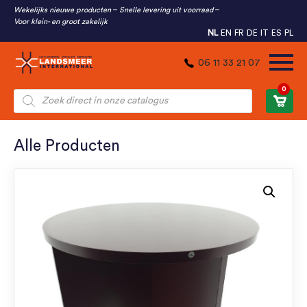
Wekelijks nieuwe producten
Snelle levering uit voorraad
Voor klein- en groot zakelijk
NL
EN
FR
DE
IT
ES
PL
06 11 33 21 07
0
Producten
zoeken
Alle Producten