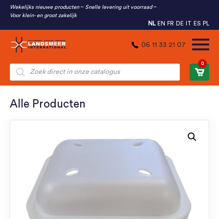
Wekelijks nieuwe producten
Snelle levering uit voorraad
Voor klein- en groot zakelijk
NL
EN
FR
DE
IT
ES
PL
06 11 33 21 07
0
Producten
zoeken
Alle Producten