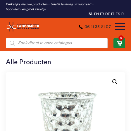
Wekelijks nieuwe producten
Snelle levering uit voorraad
Voor klein- en groot zakelijk
NL
EN
FR
DE
IT
ES
PL
06 11 33 21 07
0
Producten
zoeken
Alle Producten