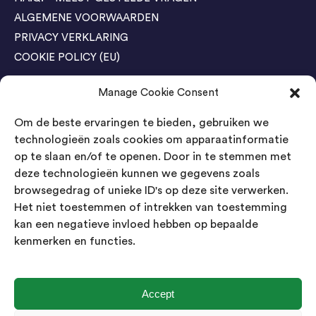
ALGEMENE VOORWAARDEN
PRIVACY VERKLARING
COOKIE POLICY (EU)
Manage Cookie Consent
Agenda Trade Shows
Om de beste ervaringen te bieden, gebruiken we
04-05 November / SVG FAIR Winterswijk
Bestel GRATIS kaarten
technologieën zoals cookies om apparaatinformatie
op te slaan en/of te openen. Door in te stemmen met
24-26 March / IAW Trade Fair - Cologne
deze technologieën kunnen we gegevens zoals
Bestel GRATIS kaarten
browsegedrag of unieke ID's op deze site verwerken.
Het niet toestemmen of intrekken van toestemming
kan een negatieve invloed hebben op bepaalde
Contact
kenmerken en functies.
Landsmeer International B.V.
Kempenbaan 5
5121 DM Rijen
Accept
Nederland