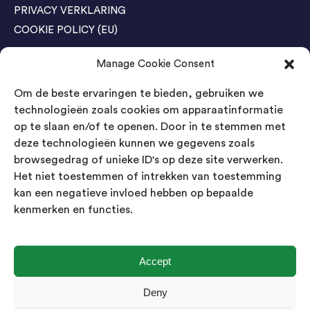
PRIVACY VERKLARING
COOKIE POLICY (EU)
Manage Cookie Consent
Agenda Trade Shows
Om de beste ervaringen te bieden, gebruiken we
04-05 November / SVG FAIR Winterswijk
Bestel GRATIS kaarten
technologieën zoals cookies om apparaatinformatie
op te slaan en/of te openen. Door in te stemmen met
24-26 March / IAW Trade Fair - Cologne
deze technologieën kunnen we gegevens zoals
Bestel GRATIS kaarten
browsegedrag of unieke ID's op deze site verwerken.
Het niet toestemmen of intrekken van toestemming
kan een negatieve invloed hebben op bepaalde
Contact
kenmerken en functies.
Landsmeer International B.V.
Kempenbaan 5
5121 DM Rijen
Accept
Nederland
Deny
Showroom geopend op afspraak