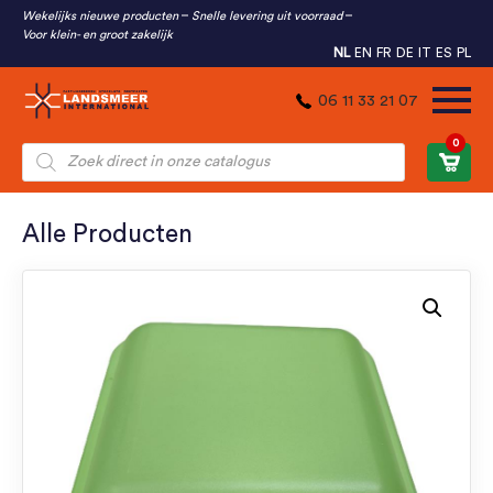
Wekelijks nieuwe producten
Snelle levering uit voorraad
Voor klein- en groot zakelijk
NL
EN
FR
DE
IT
ES
PL
06 11 33 21 07
0
Producten
zoeken
Alle Producten