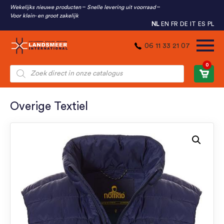
Wekelijks nieuwe producten
Snelle levering uit voorraad
Voor klein- en groot zakelijk
NL
EN
FR
DE
IT
ES
PL
06 11 33 21 07
0
Producten
zoeken
Overige Textiel