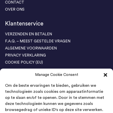
CONTACT
OVER ONS
Klantenservice
VERZENDEN EN BETALEN
F.A.Q. – MEEST GESTELDE VRAGEN
ALGEMENE VOORWAARDEN
PRIVACY VERKLARING
COOKIE POLICY (EU)
Manage Cookie Consent
Agenda Trade Shows
Om de beste ervaringen te bieden, gebruiken we
04-05 November / SVG FAIR Winterswijk
Bestel GRATIS kaarten
technologieën zoals cookies om apparaatinformatie
op te slaan en/of te openen. Door in te stemmen met
24-26 March / IAW Trade Fair - Cologne
deze technologieën kunnen we gegevens zoals
Bestel GRATIS kaarten
browsegedrag of unieke ID's op deze site verwerken.