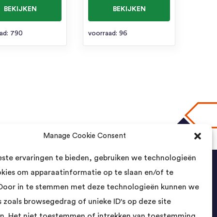
BEKIJKEN
BEKIJKEN
ad: 790
voorraad: 96
Manage Cookie Consent
naar boven
ste ervaringen te bieden, gebruiken we technologieën
okies om apparaatinformatie op te slaan en/of te
Contact
Door in te stemmen met deze technologieën kunnen we
 zoals browsegedrag of unieke ID's op deze site
Landsmeer International B.V.
n. Het niet toestemmen of intrekken van toestemming
Kempenbaan 5