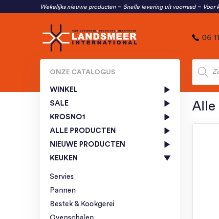
Wekelijks nieuwe producten
Snelle levering uit voorraad
Voor k
06 1
Produc
zoeken
ONZE CATALOGUS
WINKEL
SALE
Alle
KROSNO1
ALLE PRODUCTEN
NIEUWE PRODUCTEN
KEUKEN
Servies
Pannen
Bestek & Kookgerei
Ovenschalen