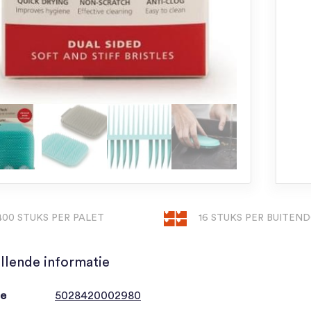
400 STUKS PER PALET
16 STUKS PER BUITEN
llende informatie
de
5028420002980