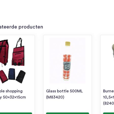
ateerde producten
ble shopping
Glass bottle 500ML
Burne
ey 50x32x15cm
(M83420)
10,5×
(8240