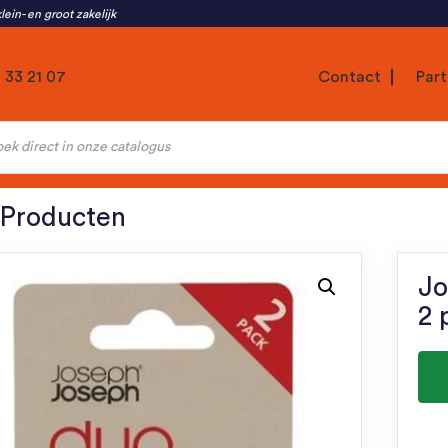
lein- en groot zakelijk
1 33 21 07
Contact
Part
ten
 Producten
Jo
2 