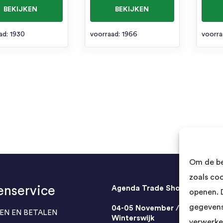
BEKIJKEN
BEKIJKEN
ad: 1930
voorraad: 1966
voorra
Om de be
zoals co
enservice
Agenda Trade Shows
openen. 
gegevens
04-05 November / SVG FAIR
EN EN BETALEN
Winterswijk
verwerke