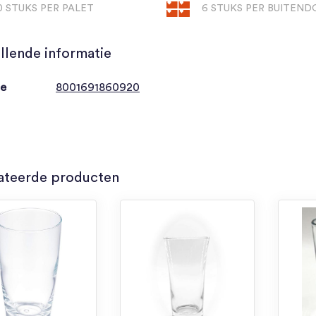
0 STUKS PER PALET
6 STUKS PER BUITEN
llende informatie
de
8001691860920
ateerde producten