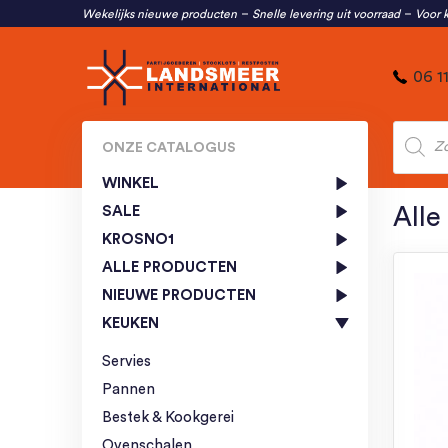
Wekelijks nieuwe producten
Snelle levering uit voorraad
Voor k
06 1
Produc
zoeken
ONZE CATALOGUS
WINKEL
SALE
Alle
KROSNO1
ALLE PRODUCTEN
NIEUWE PRODUCTEN
KEUKEN
Servies
Pannen
Bestek & Kookgerei
Ovenschalen