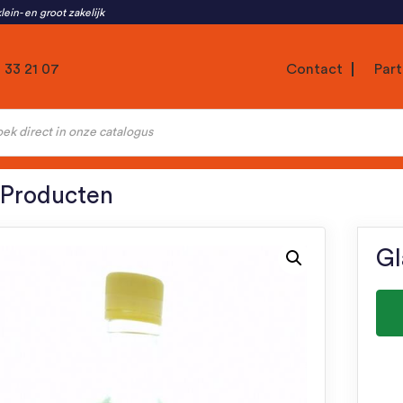
lein- en groot zakelijk
1 33 21 07
Contact
Part
ten
 Producten
Gl