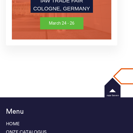
IAW TRADE FAIR
COLOGNE, GERMANY
March 24 - 26
naar boven
Menu
HOME
ONZE CATALOGUS