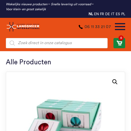
Wekelijks nieuwe producten
Snelle levering uit voorraad
Voor klein- en groot zakelijk
NL
EN
FR
DE
IT
ES
PL
06 11 33 21 07
0
Producten
zoeken
Alle Producten