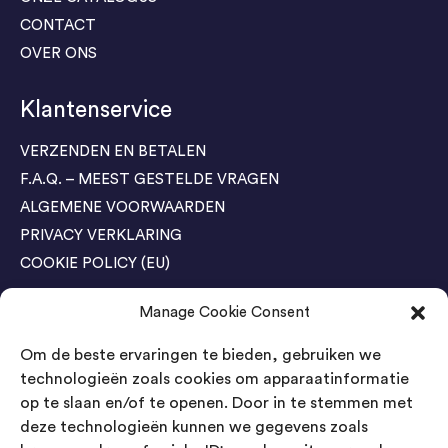
CONTACT
OVER ONS
Klantenservice
VERZENDEN EN BETALEN
F.A.Q. – MEEST GESTELDE VRAGEN
ALGEMENE VOORWAARDEN
PRIVACY VERKLARING
COOKIE POLICY (EU)
Manage Cookie Consent
Agenda Trade Shows
Om de beste ervaringen te bieden, gebruiken we
04-05 November / SVG FAIR Winterswijk
Bestel GRATIS kaarten
technologieën zoals cookies om apparaatinformatie
op te slaan en/of te openen. Door in te stemmen met
24-26 March / IAW Trade Fair - Cologne
deze technologieën kunnen we gegevens zoals
Bestel GRATIS kaarten