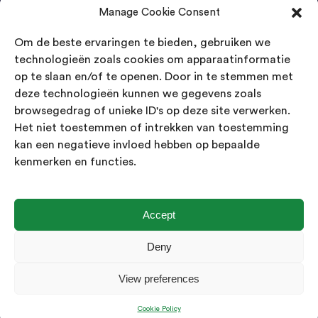
Manage Cookie Consent
Agenda Trade Shows
Om de beste ervaringen te bieden, gebruiken we
04-05 November / SVG FAIR Winterswijk
Bestel GRATIS kaarten
technologieën zoals cookies om apparaatinformatie
op te slaan en/of te openen. Door in te stemmen met
24-26 March / IAW Trade Fair - Cologne
deze technologieën kunnen we gegevens zoals
Bestel GRATIS kaarten
browsegedrag of unieke ID's op deze site verwerken.
Het niet toestemmen of intrekken van toestemming
kan een negatieve invloed hebben op bepaalde
Contact
kenmerken en functies.
Landsmeer International B.V.
Kempenbaan 5
5121 DM Rijen
Accept
Nederland
Deny
Showroom geopend op afspraak
View preferences
info@landsmeerinternational.com
06 11332107
Cookie Policy