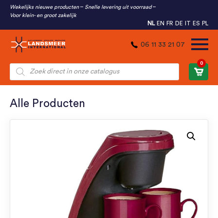
Wekelijks nieuwe producten
Snelle levering uit voorraad
Voor klein- en groot zakelijk
NL
EN
FR
DE
IT
ES
PL
06 11 33 21 07
0
Producten
zoeken
Alle Producten