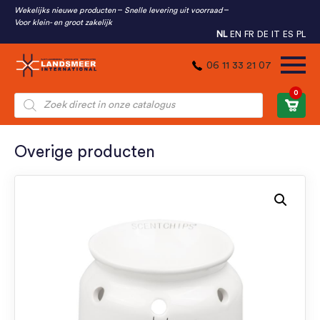
Wekelijks nieuwe producten
Snelle levering uit voorraad
Voor klein- en groot zakelijk
NL
EN
FR
DE
IT
ES
PL
06 11 33 21 07
0
Producten
zoeken
Overige producten