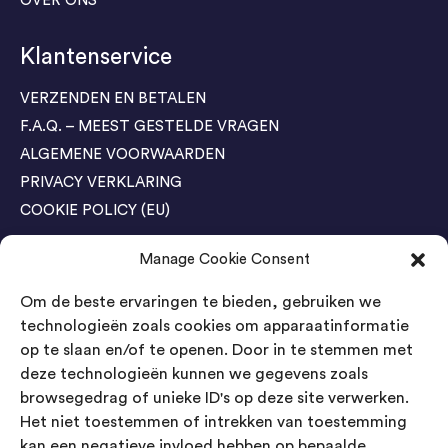
OVER ONS
Klantenservice
VERZENDEN EN BETALEN
F.A.Q. – MEEST GESTELDE VRAGEN
ALGEMENE VOORWAARDEN
PRIVACY VERKLARING
COOKIE POLICY (EU)
Manage Cookie Consent
Agenda Trade Shows
Om de beste ervaringen te bieden, gebruiken we
04-05 November / SVG FAIR Winterswijk
Bestel GRATIS kaarten
technologieën zoals cookies om apparaatinformatie
op te slaan en/of te openen. Door in te stemmen met
24-26 March / IAW Trade Fair - Cologne
deze technologieën kunnen we gegevens zoals
Bestel GRATIS kaarten
browsegedrag of unieke ID's op deze site verwerken.
Het niet toestemmen of intrekken van toestemming
kan een negatieve invloed hebben op bepaalde