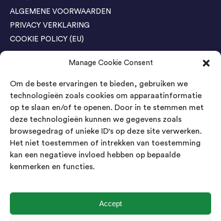
ALGEMENE VOORWAARDEN
PRIVACY VERKLARING
COOKIE POLICY (EU)
Manage Cookie Consent
Agenda Trade Shows
Om de beste ervaringen te bieden, gebruiken we
04-05 November / SVG FAIR Winterswijk
Bestel GRATIS kaarten
technologieën zoals cookies om apparaatinformatie
op te slaan en/of te openen. Door in te stemmen met
24-26 March / IAW Trade Fair - Cologne
deze technologieën kunnen we gegevens zoals
Bestel GRATIS kaarten
browsegedrag of unieke ID's op deze site verwerken.
Het niet toestemmen of intrekken van toestemming
kan een negatieve invloed hebben op bepaalde
Contact
kenmerken en functies.
Landsmeer International B.V.
Kempenbaan 5
5121 DM Rijen
Accept
Nederland