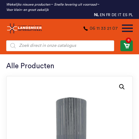
Wekelijks nieuwe producten
Snelle levering uit voorraad
Voor klein- en groot zakelijk
NL
EN
FR
DE
IT
ES
PL
06 11 33 21 07
0
Producten
zoeken
Alle Producten