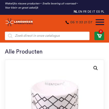
Wekelijks nieuwe producten
Snelle levering uit voorraad
Voor klein- en groot zakelijk
NL
EN
FR
DE
IT
ES
PL
06 11 33 21 07
0
Producten
zoeken
Alle Producten