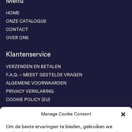
Menu
HOME
ONZE CATALOGUS
CONTACT
OVER ONS
Klantenservice
VERZENDEN EN BETALEN
F.A.Q. – MEEST GESTELDE VRAGEN
ALGEMENE VOORWAARDEN
PRIVACY VERKLARING
COOKIE POLICY (EU)
Manage Cookie Consent
Agenda Trade Shows
Om de beste ervaringen te bieden, gebruiken we
04-05 November / SVG FAIR Winterswijk