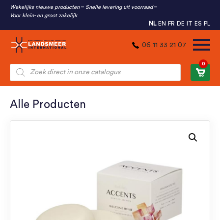
Wekelijks nieuwe producten
Snelle levering uit voorraad
Voor klein- en groot zakelijk
NL
EN
FR
DE
IT
ES
PL
06 11 33 21 07
0
Producten
zoeken
Alle Producten