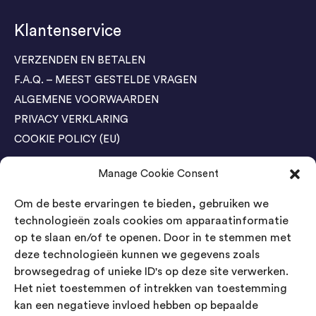
Klantenservice
VERZENDEN EN BETALEN
F.A.Q. – MEEST GESTELDE VRAGEN
ALGEMENE VOORWAARDEN
PRIVACY VERKLARING
COOKIE POLICY (EU)
Manage Cookie Consent
Agenda Trade Shows
Om de beste ervaringen te bieden, gebruiken we
04-05 November / SVG FAIR Winterswijk
Bestel GRATIS kaarten
technologieën zoals cookies om apparaatinformatie
op te slaan en/of te openen. Door in te stemmen met
24-26 March / IAW Trade Fair - Cologne
deze technologieën kunnen we gegevens zoals
Bestel GRATIS kaarten
browsegedrag of unieke ID's op deze site verwerken.
Het niet toestemmen of intrekken van toestemming
kan een negatieve invloed hebben op bepaalde
Contact