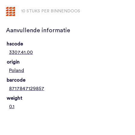
10 STUKS PER BINNENDOOS
Aanvullende informatie
hscode
3307.41.00
origin
Poland
barcode
8717847129857
weight
0.1