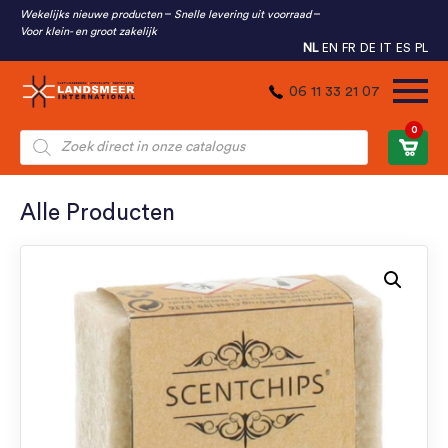
Wekelijks nieuwe producten
Snelle levering uit voorraad
Voor klein- en groot zakelijk
NL
EN
FR
DE
IT
ES
PL
06 11 33 21 07
0
Producten
zoeken
Alle Producten