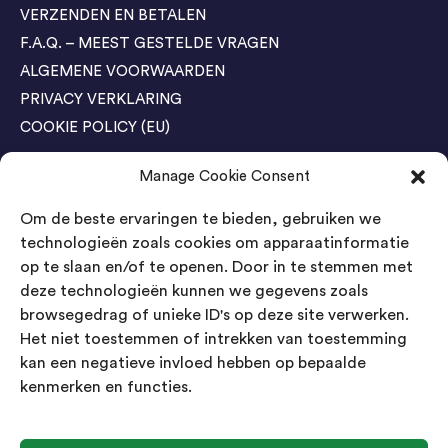
VERZENDEN EN BETALEN
F.A.Q. – MEEST GESTELDE VRAGEN
ALGEMENE VOORWAARDEN
PRIVACY VERKLARING
COOKIE POLICY (EU)
Manage Cookie Consent
Agenda Trade Shows
Om de beste ervaringen te bieden, gebruiken we
04-05 November / SVG FAIR Winterswijk
Bestel GRATIS kaarten
technologieën zoals cookies om apparaatinformatie
op te slaan en/of te openen. Door in te stemmen met
24-26 March / IAW Trade Fair - Cologne
deze technologieën kunnen we gegevens zoals
Bestel GRATIS kaarten
browsegedrag of unieke ID's op deze site verwerken.
Het niet toestemmen of intrekken van toestemming
kan een negatieve invloed hebben op bepaalde
Contact
kenmerken en functies.
Landsmeer International B.V.
Kempenbaan 5