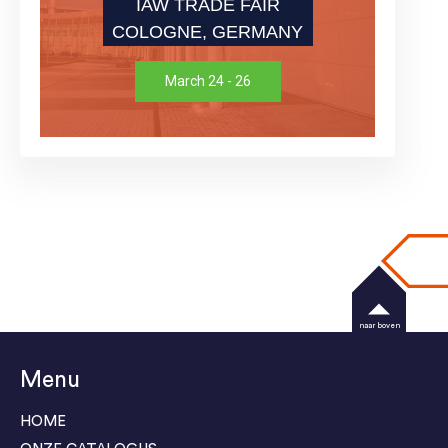
IAW TRADE FAIR
COLOGNE, GERMANY
March 24 - 26
naar boven
Menu
HOME