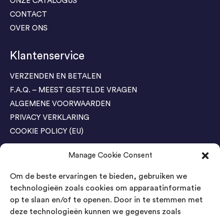
ONZE CATALOGUS
CONTACT
OVER ONS
Klantenservice
VERZENDEN EN BETALEN
F.A.Q. – MEEST GESTELDE VRAGEN
ALGEMENE VOORWAARDEN
PRIVACY VERKLARING
COOKIE POLICY (EU)
Manage Cookie Consent
Agenda Trade Shows
Om de beste ervaringen te bieden, gebruiken we
04-05 November / SVG FAIR Winterswijk
Bestel GRATIS kaarten
technologieën zoals cookies om apparaatinformatie
op te slaan en/of te openen. Door in te stemmen met
24-26 March / IAW Trade Fair - Cologne
deze technologieën kunnen we gegevens zoals
Bestel GRATIS kaarten