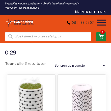
Wekelijks nieuwe producten
Snelle levering uit voorraad
Voor klein- en groot zakelijk
NL
EN
FR
DE
IT
ES
PL
06 11 33 21 07
0
Producten
zoeken
0.29
Gesorteerd
Toont alle 3 resultaten
op
nieuwste