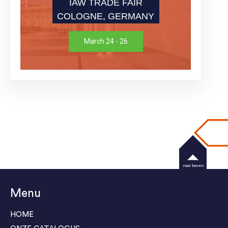
IAW TRADE FAIR
COLOGNE, GERMANY
March 24 - 26
naar boven
Menu
HOME