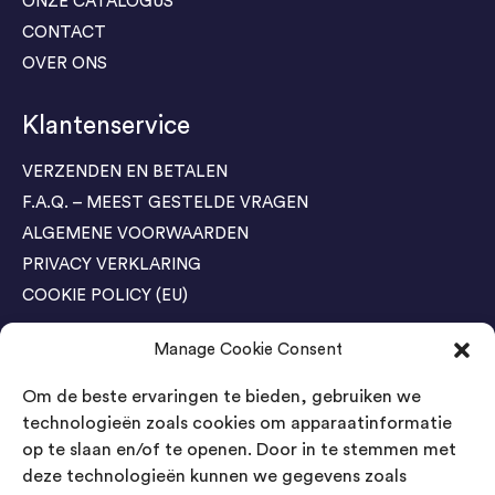
ONZE CATALOGUS
CONTACT
OVER ONS
Klantenservice
VERZENDEN EN BETALEN
F.A.Q. – MEEST GESTELDE VRAGEN
ALGEMENE VOORWAARDEN
PRIVACY VERKLARING
COOKIE POLICY (EU)
Manage Cookie Consent
Agenda Trade Shows
Om de beste ervaringen te bieden, gebruiken we
04-05 November / SVG FAIR Winterswijk
Bestel GRATIS kaarten
technologieën zoals cookies om apparaatinformatie
op te slaan en/of te openen. Door in te stemmen met
24-26 March / IAW Trade Fair - Cologne
deze technologieën kunnen we gegevens zoals
Bestel GRATIS kaarten