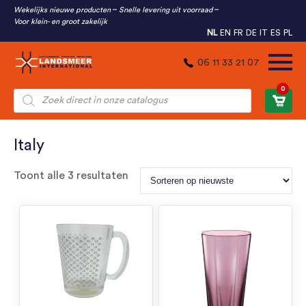
Wekelijks nieuwe producten
Snelle levering uit voorraad
Voor klein- en groot zakelijk
NL
EN
FR
DE
IT
ES
PL
06 11 33 21 07
0
Producten
zoeken
Italy
Gesorteerd
Toont alle 3 resultaten
op
nieuwste