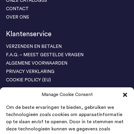
ONZE CATALOGUS
CONTACT
OVER ONS
Klantenservice
VERZENDEN EN BETALEN
F.A.Q. – MEEST GESTELDE VRAGEN
ALGEMENE VOORWAARDEN
PRIVACY VERKLARING
COOKIE POLICY (EU)
Manage Cookie Consent
Agenda Trade Shows
Om de beste ervaringen te bieden, gebruiken we
04-05 November / SVG FAIR Winterswijk
Bestel GRATIS kaarten
technologieën zoals cookies om apparaatinformatie
op te slaan en/of te openen. Door in te stemmen met
24-26 March / IAW Trade Fair - Cologne
deze technologieën kunnen we gegevens zoals
Bestel GRATIS kaarten