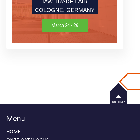
IAW TRADE FAIR
COLOGNE, GERMANY
March 24 - 26
naar boven
Menu
HOME