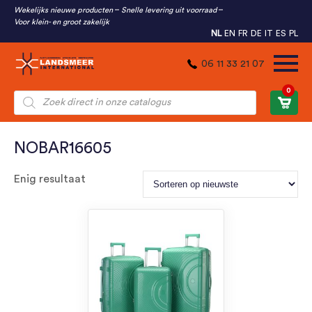
Wekelijks nieuwe producten
Snelle levering uit voorraad
Voor klein- en groot zakelijk
NL
EN
FR
DE
IT
ES
PL
06 11 33 21 07
0
Producten
zoeken
NOBAR16605
Enig resultaat