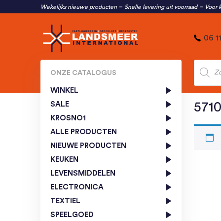
Wekelijks nieuwe producten
Snelle levering uit voorraad
Voor k
06 1
Produc
zoeken
ONZE CATALOGUS
WINKEL
SALE
571
KROSNO1
ALLE PRODUCTEN
NIEUWE PRODUCTEN
KEUKEN
LEVENSMIDDELEN
ELECTRONICA
TEXTIEL
SPEELGOED