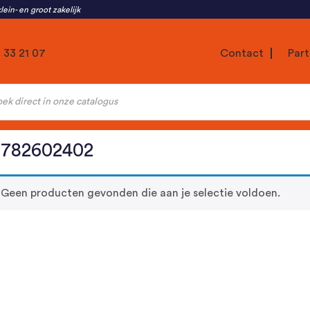
lein- en groot zakelijk
1 33 21 07
Contact
Part
ten
0782602402
Geen producten gevonden die aan je selectie voldoen.