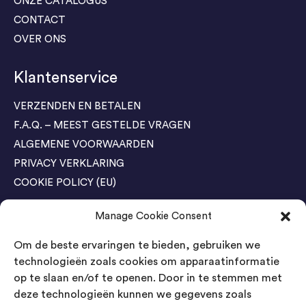
ONZE CATALOGUS
CONTACT
OVER ONS
Klantenservice
VERZENDEN EN BETALEN
F.A.Q. – MEEST GESTELDE VRAGEN
ALGEMENE VOORWAARDEN
PRIVACY VERKLARING
COOKIE POLICY (EU)
Manage Cookie Consent
Agenda Trade Shows
Om de beste ervaringen te bieden, gebruiken we
04-05 November / SVG FAIR Winterswijk
Bestel GRATIS kaarten
technologieën zoals cookies om apparaatinformatie
op te slaan en/of te openen. Door in te stemmen met
24-26 March / IAW Trade Fair - Cologne
deze technologieën kunnen we gegevens zoals
Bestel GRATIS kaarten