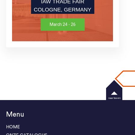
IAW TRADE FAIR
COLOGNE, GERMANY
March 24 - 26
naar boven
Menu
HOME