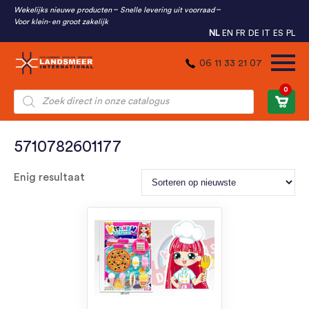
Wekelijks nieuwe producten
Snelle levering uit voorraad
Voor klein- en groot zakelijk
NL
EN
FR
DE
IT
ES
PL
06 11 33 21 07
0
Producten
zoeken
5710782601177
Enig resultaat