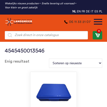
Wekelijks nieuwe producten
Snelle levering uit voorraad
Voor klein- en groot zakelijk
NL
EN
FR
DE
IT
ES
PL
06 11 33 21 07
0
Producten
zoeken
4545450013546
Enig resultaat