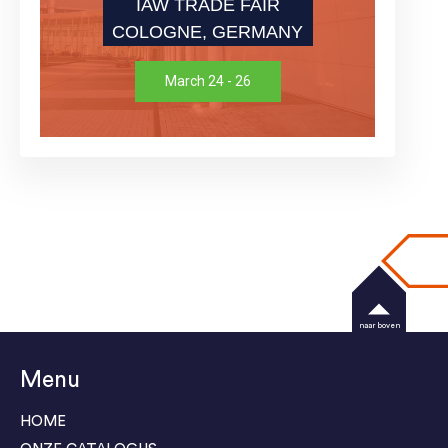
IAW TRADE FAIR
COLOGNE, GERMANY
March 24 - 26
naar boven
Menu
HOME