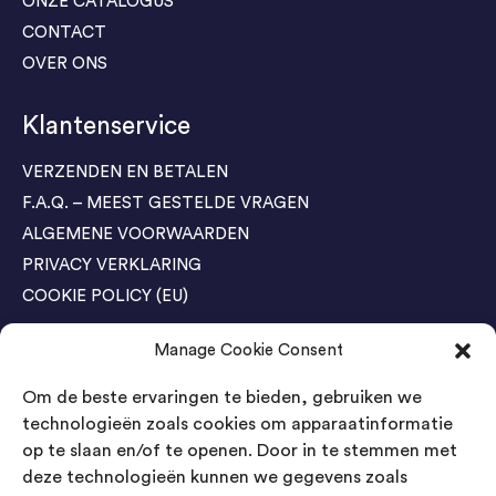
ONZE CATALOGUS
CONTACT
OVER ONS
Klantenservice
VERZENDEN EN BETALEN
F.A.Q. – MEEST GESTELDE VRAGEN
ALGEMENE VOORWAARDEN
PRIVACY VERKLARING
COOKIE POLICY (EU)
Manage Cookie Consent
Agenda Trade Shows
Om de beste ervaringen te bieden, gebruiken we
04-05 November / SVG FAIR Winterswijk
Bestel GRATIS kaarten
technologieën zoals cookies om apparaatinformatie
op te slaan en/of te openen. Door in te stemmen met
24-26 March / IAW Trade Fair - Cologne
deze technologieën kunnen we gegevens zoals
Bestel GRATIS kaarten