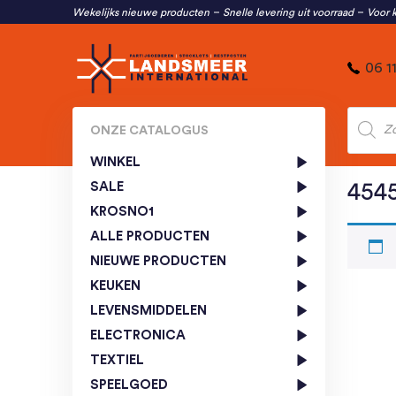
Wekelijks nieuwe producten
Snelle levering uit voorraad
Voor k
06 1
Produc
zoeken
ONZE CATALOGUS
WINKEL
SALE
454
KROSNO1
ALLE PRODUCTEN
NIEUWE PRODUCTEN
KEUKEN
LEVENSMIDDELEN
ELECTRONICA
TEXTIEL
SPEELGOED