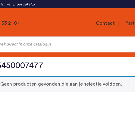
lein- en groot zakelijk
1 33 21 07
Contact
Part
ten
5450007477
Geen producten gevonden die aan je selectie voldoen.