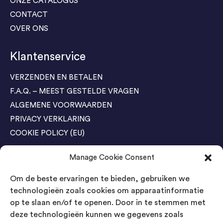
ONZE CATALOGUS
CONTACT
OVER ONS
Klantenservice
VERZENDEN EN BETALEN
F.A.Q. – MEEST GESTELDE VRAGEN
ALGEMENE VOORWAARDEN
PRIVACY VERKLARING
COOKIE POLICY (EU)
Manage Cookie Consent
Agenda Trade Shows
Om de beste ervaringen te bieden, gebruiken we
04-05 November / SVG FAIR Winterswijk
Bestel GRATIS kaarten
technologieën zoals cookies om apparaatinformatie
op te slaan en/of te openen. Door in te stemmen met
24-26 March / IAW Trade Fair - Cologne
deze technologieën kunnen we gegevens zoals
Bestel GRATIS kaarten