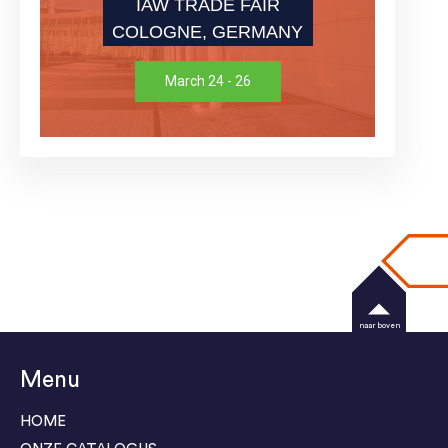
IAW TRADE FAIR
COLOGNE, GERMANY
March 24 - 26
naar boven
Menu
HOME