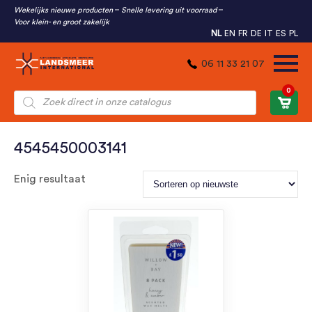
Wekelijks nieuwe producten
Snelle levering uit voorraad
Voor klein- en groot zakelijk
NL
EN
FR
DE
IT
ES
PL
06 11 33 21 07
0
Producten
zoeken
4545450003141
Enig resultaat