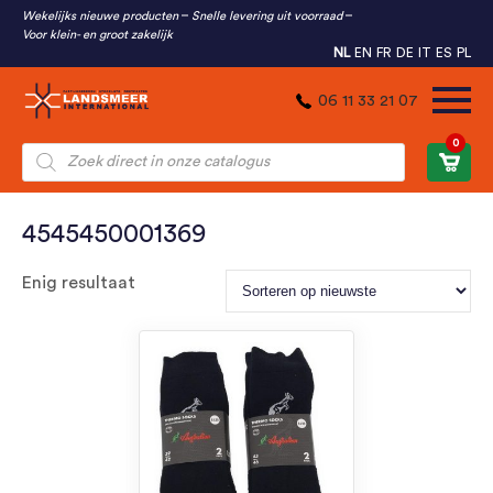
Wekelijks nieuwe producten
Snelle levering uit voorraad
Voor klein- en groot zakelijk
NL
EN
FR
DE
IT
ES
PL
06 11 33 21 07
0
Producten
zoeken
4545450001369
Enig resultaat