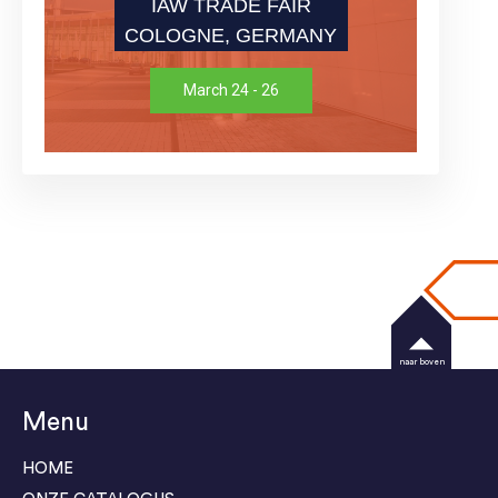
IAW TRADE FAIR
COLOGNE, GERMANY
March 24 - 26
naar boven
Menu
HOME