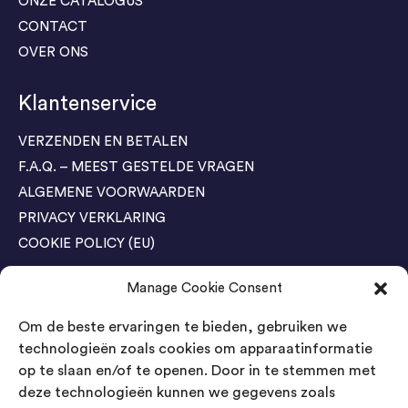
ONZE CATALOGUS
CONTACT
OVER ONS
Klantenservice
VERZENDEN EN BETALEN
F.A.Q. – MEEST GESTELDE VRAGEN
ALGEMENE VOORWAARDEN
PRIVACY VERKLARING
COOKIE POLICY (EU)
Manage Cookie Consent
Agenda Trade Shows
Om de beste ervaringen te bieden, gebruiken we
04-05 November / SVG FAIR Winterswijk
Bestel GRATIS kaarten
technologieën zoals cookies om apparaatinformatie
op te slaan en/of te openen. Door in te stemmen met
24-26 March / IAW Trade Fair - Cologne
deze technologieën kunnen we gegevens zoals
Bestel GRATIS kaarten