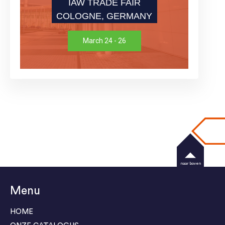
IAW TRADE FAIR
COLOGNE, GERMANY
March 24 - 26
naar boven
Menu
HOME