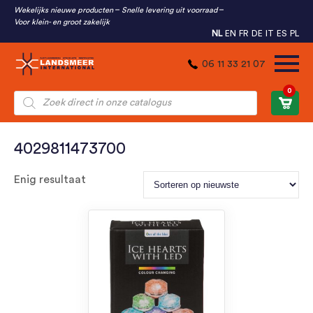
Wekelijks nieuwe producten
Snelle levering uit voorraad
Voor klein- en groot zakelijk
NL
EN
FR
DE
IT
ES
PL
06 11 33 21 07
0
Producten
zoeken
4029811473700
Enig resultaat