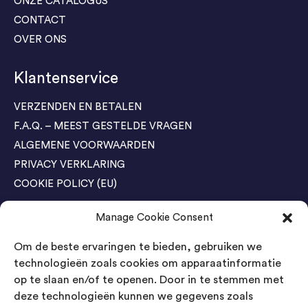
ONZE CATALOGUS
CONTACT
OVER ONS
Klantenservice
VERZENDEN EN BETALEN
F.A.Q. – MEEST GESTELDE VRAGEN
ALGEMENE VOORWAARDEN
PRIVACY VERKLARING
COOKIE POLICY (EU)
Manage Cookie Consent
Agenda Trade Shows
Om de beste ervaringen te bieden, gebruiken we
04-05 November / SVG FAIR Winterswijk
Bestel GRATIS kaarten
technologieën zoals cookies om apparaatinformatie
op te slaan en/of te openen. Door in te stemmen met
24-26 March / IAW Trade Fair - Cologne
deze technologieën kunnen we gegevens zoals
Bestel GRATIS kaarten